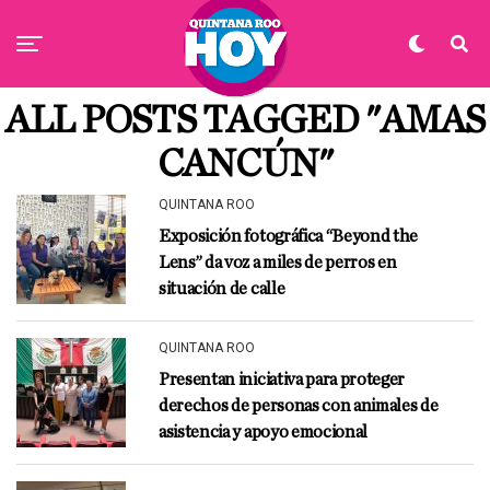
ALL POSTS TAGGED "AMAS
CANCÚN"
QUINTANA ROO
Exposición fotográfica “Beyond the
Lens” da voz a miles de perros en
situación de calle
QUINTANA ROO
Presentan iniciativa para proteger
derechos de personas con animales de
asistencia y apoyo emocional