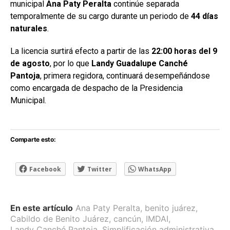
municipal
Ana Paty Peralta
continúe separada
temporalmente de su cargo durante un periodo de
44 días
naturales
.
La licencia surtirá efecto a partir de las
22:00 horas del 9
de agosto
, por lo que
Landy Guadalupe Canché
Pantoja
, primera regidora, continuará desempeñándose
como encargada de despacho de la Presidencia
Municipal.
Comparte esto:
Facebook
Twitter
WhatsApp
En este artículo
Ana Paty Peralta
,
benito juárez
,
Cabildo de Benito Juárez
,
cancún
,
IMDAI
,
Landy Canché Pantoja
,
Simplificación administrativa