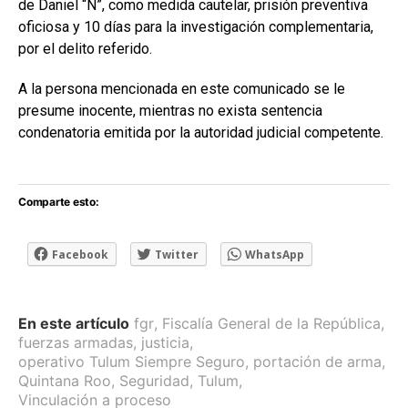
de Daniel “N”, como medida cautelar, prisión preventiva
oficiosa y 10 días para la investigación complementaria,
por el delito referido.
A la persona mencionada en este comunicado se le
presume inocente, mientras no exista sentencia
condenatoria emitida por la autoridad judicial competente.
Comparte esto:
Facebook
Twitter
WhatsApp
En este artículo
fgr
,
Fiscalía General de la República
,
fuerzas armadas
,
justicia
,
operativo Tulum Siempre Seguro
,
portación de arma
,
Quintana Roo
,
Seguridad
,
Tulum
,
Vinculación a proceso