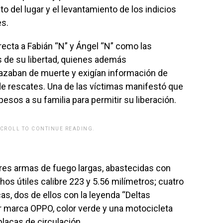
o del lugar y el levantamiento de los indicios
es.
ecta a Fabián “N” y Ángel “N” como las
 de su libertad, quienes además
zaban de muerte y exigían información de
 de rescates. Una de las víctimas manifestó que
esos a su familia para permitir su liberación.
SCROLL TO CONTINUE READING.
rwp id="243463"]
tres armas de fuego largas, abastecidas con
os útiles calibre 223 y 5.56 milímetros; cuatro
as, dos de ellos con la leyenda “Deltas
ar marca OPPO, color verde y una motocicleta
placas de circulación.