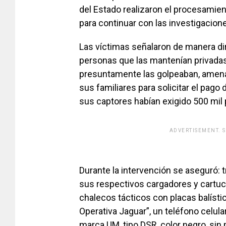
del Estado realizaron el procesamient
para continuar con las investigacion
Las víctimas señalaron de manera dir
personas que las mantenían privadas
presuntamente las golpeaban, amena
sus familiares para solicitar el pago
sus captores habían exigido 500 mil p
ADVERTISEMENT. 
[adsfo
Durante la intervención se aseguró: 
sus respectivos cargadores y cartuch
chalecos tácticos con placas balístic
Operativa Jaguar”, un teléfono celul
marca UM, tipo DSR, color negro, sin 