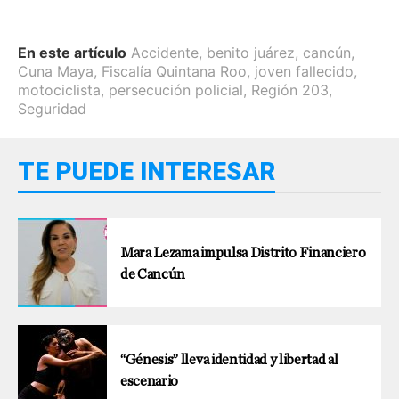
En este artículo
Accidente
,
benito juárez
,
cancún
,
Cuna Maya
,
Fiscalía Quintana Roo
,
joven fallecido
,
motociclista
,
persecución policial
,
Región 203
,
Seguridad
TE PUEDE INTERESAR
Mara Lezama impulsa Distrito Financiero
de Cancún
“Génesis” lleva identidad y libertad al
escenario