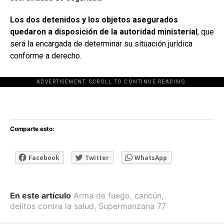
Los dos detenidos y los objetos asegurados
quedaron a disposición de la autoridad ministerial
, que
será la encargada de determinar su situación jurídica
conforme a derecho.
ADVERTISEMENT. SCROLL TO CONTINUE READING.
[adsforwp id="243463"]
Comparte esto:
Facebook
Twitter
WhatsApp
En este artículo
Arma de fuego
,
cancún
,
delitos contra la salud
,
Supermanzana 77