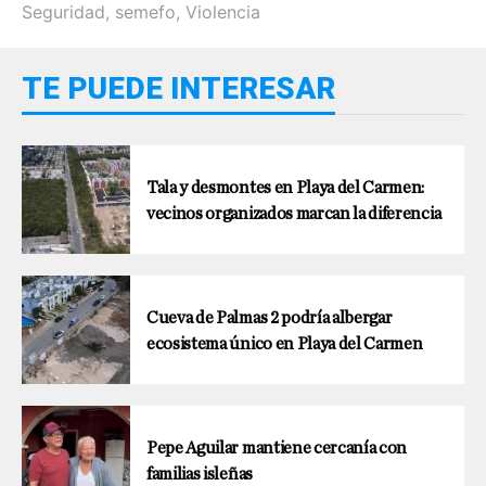
Seguridad
,
semefo
,
Violencia
TE PUEDE INTERESAR
Tala y desmontes en Playa del Carmen:
vecinos organizados marcan la diferencia
Cueva de Palmas 2 podría albergar
ecosistema único en Playa del Carmen
Pepe Aguilar mantiene cercanía con
familias isleñas