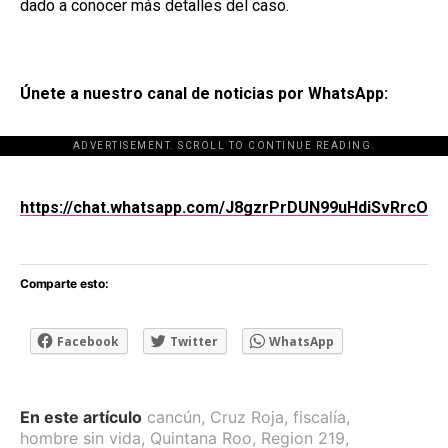
dado a conocer más detalles del caso.
Únete a nuestro canal de noticias por WhatsApp:
ADVERTISEMENT. SCROLL TO CONTINUE READING.
[adsforwp id="243463"]
https://chat.whatsapp.com/J8gzrPrDUN99uHdiSvRrcO
Comparte esto:
Facebook
Twitter
WhatsApp
En este artículo
cancún
,
Cruz Roja
,
fiscalía
,
hombre sin vida
,
Quintana Roo
,
Region 219
,