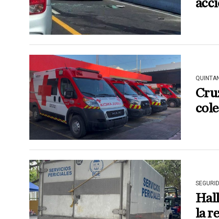
acci
QUINTA
Cru
cole
SEGURI
Hall
la r