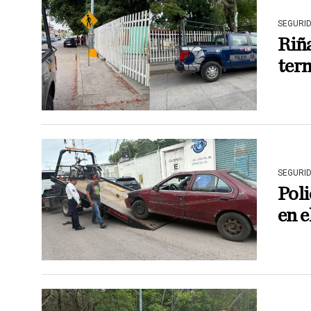
SEGURI
Riña
ter
SEGURI
Poli
en e