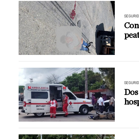
SEGURI
Cond
pea
SEGURI
Dos
hosp