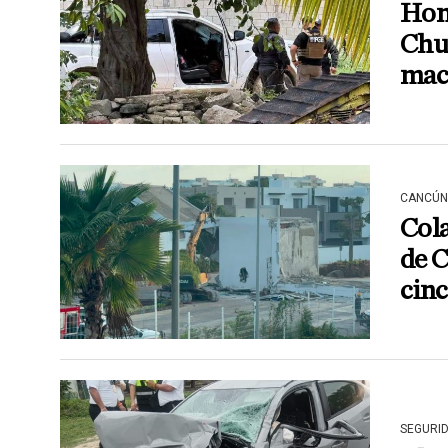
Hom
Chun
mac
CANCÚN
Cola
de 
cinc
SEGURI