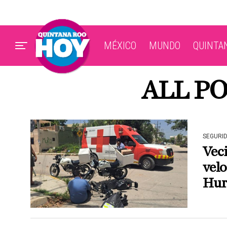
MÉXICO
MUNDO
QUINTA
ALL PO
SEGURI
Veci
velo
Hur