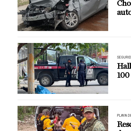
Cho
aut
SEGURI
Hall
100
PLAYA 
Resc