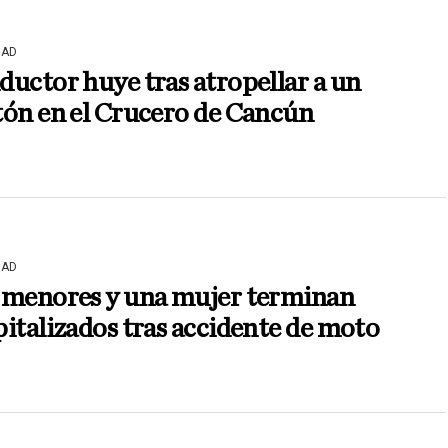
DAD
uctor huye tras atropellar a un
tón en el Crucero de Cancún
DAD
 menores y una mujer terminan
italizados tras accidente de moto