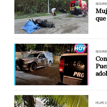
SEGURI
Muj
que 
SEGURI
Cons
Puer
adol
FELIPE 