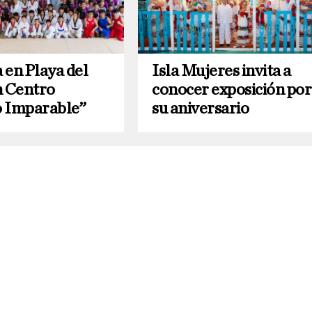
 en Playa del
Isla Mujeres invita a
 Centro
conocer exposición por
 Imparable”
su aniversario