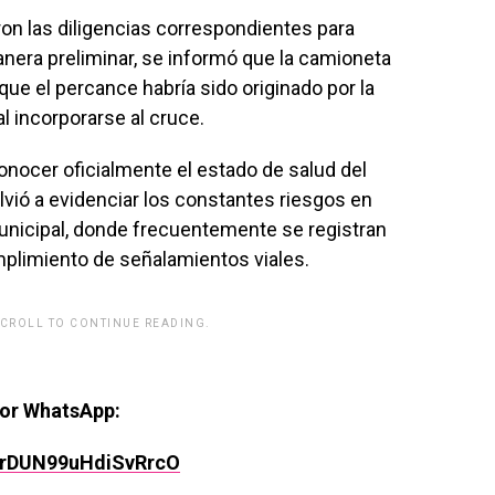
ron las diligencias correspondientes para
nera preliminar, se informó que la camioneta
ue el percance habría sido originado por la
al incorporarse al cruce.
nocer oficialmente el estado de salud del
lvió a evidenciar los constantes riesgos en
unicipal, donde frecuentemente se registran
plimiento de señalamientos viales.
SCROLL TO CONTINUE READING.
rwp id="243463"]
por WhatsApp:
rPrDUN99uHdiSvRrcO