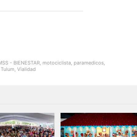
MSS - BIENESTAR
,
motociclista
,
paramedicos
,
,
Tulum
,
Vialidad