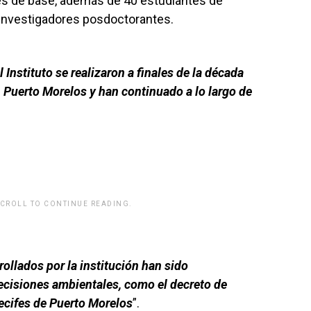
res de base, además de 40 estudiantes de
e investigadores posdoctorantes.
 Instituto se realizaron a finales de la década
n Puerto Morelos y han continuado a lo largo de
SCROLL TO CONTINUE READING.
rwp id="243463"]
rollados por la institución han sido
ecisiones ambientales, como el decreto de
ecifes de Puerto Morelos
”.