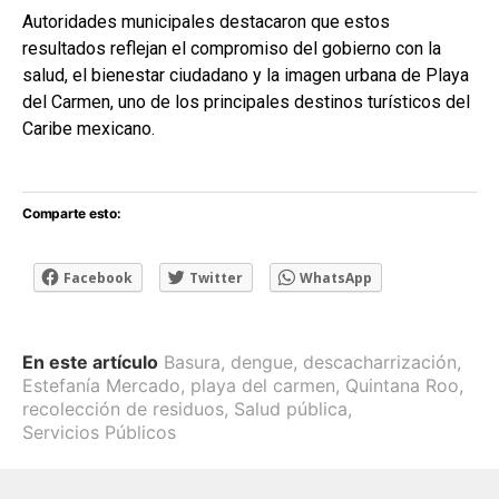
Autoridades municipales destacaron que estos
resultados reflejan el compromiso del gobierno con la
salud, el bienestar ciudadano y la imagen urbana de Playa
del Carmen, uno de los principales destinos turísticos del
Caribe mexicano.
Comparte esto:
Facebook
Twitter
WhatsApp
En este artículo
Basura
,
dengue
,
descacharrización
,
Estefanía Mercado
,
playa del carmen
,
Quintana Roo
,
recolección de residuos
,
Salud pública
,
Servicios Públicos