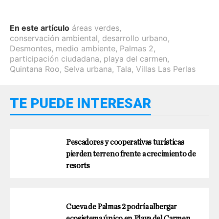
En este artículo
áreas verdes
,
conservación ambiental
,
desarrollo urbano
,
Desmontes
,
medio ambiente
,
Palmas 2
,
participación ciudadana
,
playa del carmen
,
Quintana Roo
,
Selva urbana
,
Tala
,
Villas Las Perlas
TE PUEDE INTERESAR
Pescadores y cooperativas turísticas
pierden terreno frente a crecimiento de
resorts
Cueva de Palmas 2 podría albergar
ecosistema único en Playa del Carmen