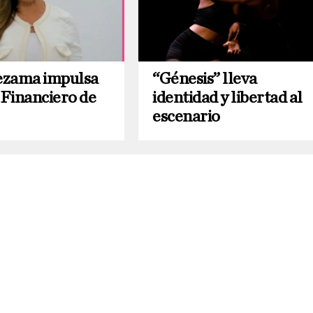
ezama impulsa
“Génesis” lleva
 Financiero de
identidad y libertad al
escenario