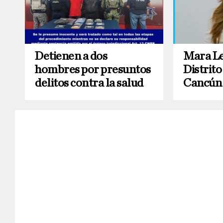
Detienen a dos
Mara L
hombres por presuntos
Distrito
delitos contra la salud
Cancún