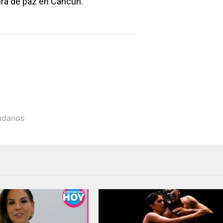
tura de paz en Cancún.
adanos