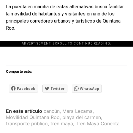
La puesta en marcha de estas alternativas busca facilitar
la movilidad de habitantes y visitantes en uno de los
principales corredores urbanos y turísticos de Quintana
Roo.
ADVERTISEMENT. SCROLL TO CONTINUE READING.
[adsforwp id="243463"]
Comparte esto:
Facebook
Twitter
WhatsApp
En este artículo
cancún
,
Mara Lezama
,
Movilidad Quintana Roo
,
playa del carmen
,
transporte público
,
tren maya
,
Tren Maya Conecta