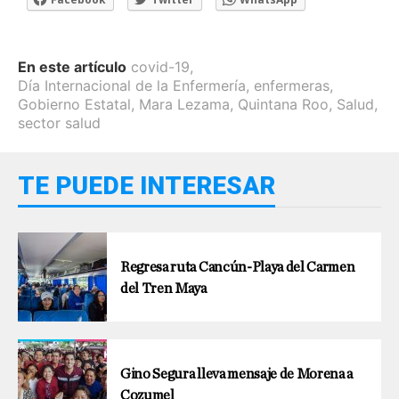
En este artículo
covid-19
,
Día Internacional de la Enfermería
,
enfermeras
,
Gobierno Estatal
,
Mara Lezama
,
Quintana Roo
,
Salud
,
sector salud
TE PUEDE INTERESAR
Regresa ruta Cancún-Playa del Carmen
del Tren Maya
Gino Segura lleva mensaje de Morena a
Cozumel