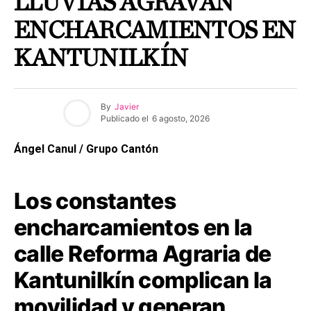
LLUVIAS AGRAVAN
ENCHARCAMIENTOS EN
KANTUNILKÍN
By
Javier
Publicado el
6 agosto, 2026
Ángel Canul / Grupo Cantón
Los constantes
encharcamientos en la
calle Reforma Agraria de
Kantunilkín complican la
movilidad y generan