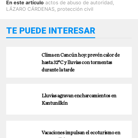
En este artículo
actos de abuso de autoridad
,
LÁZARO CÁRDENAS
,
protección civil
TE PUEDE INTERESAR
Clima en Cancún hoy: prevén calor de
hasta 32°C y lluvias con tormentas
durante la tarde
Lluvias agravan encharcamientos en
Kantunilkín
Vacaciones impulsan el ecoturismo en