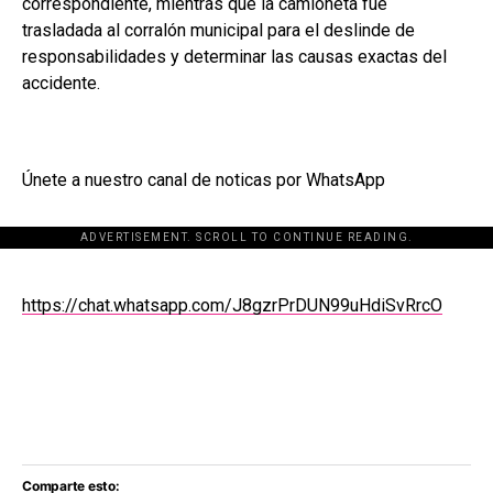
correspondiente, mientras que la camioneta fue
trasladada al corralón municipal para el deslinde de
responsabilidades y determinar las causas exactas del
accidente.
Únete a nuestro canal de noticas por WhatsApp
ADVERTISEMENT. SCROLL TO CONTINUE READING.
[adsforwp id="243463"]
https://chat.whatsapp.com/J8gzrPrDUN99uHdiSvRrcO
Comparte esto: