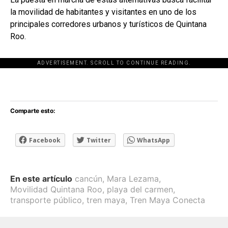
la movilidad de habitantes y visitantes en uno de los
principales corredores urbanos y turísticos de Quintana
Roo.
ADVERTISEMENT. SCROLL TO CONTINUE READING.
[adsforwp id="243463"]
Comparte esto:
Facebook
Twitter
WhatsApp
En este artículo
cancún
,
Mara Lezama
,
Movilidad Quintana Roo
,
playa del carmen
,
transporte público
,
tren maya
,
Tren Maya Conecta