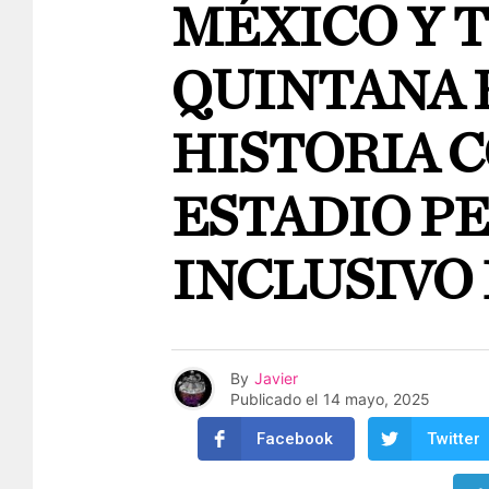
MÉXICO Y T
QUINTANA 
HISTORIA 
ESTADIO PE
INCLUSIVO 
By
Javier
Publicado el
14 mayo, 2025
Facebook
Twitter