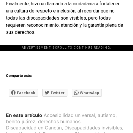
Finalmente, hizo un llamado a la ciudadanía a fortalecer
una cultura de respeto e inclusión, al recordar que no
todas las discapacidades son visibles, pero todas
requieren reconocimiento, atención y la garantía plena de
sus derechos.
ADVERTISEMENT. SCROLL TO CONTINUE READING.
[adsforwp id="243463"]
Comparte esto:
Facebook
Twitter
WhatsApp
En este artículo
Accesibilidad universal
,
autismo
,
benito juárez
,
derechos humanos
,
Discapacidad en Cancún
,
Discapacidades invisibles
,