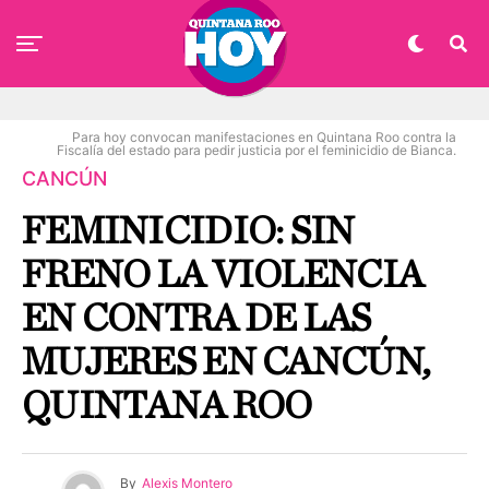
Para hoy convocan manifestaciones en Quintana Roo contra la
Fiscalía del estado para pedir justicia por el feminicidio de Bianca.
CANCÚN
FEMINICIDIO: SIN
FRENO LA VIOLENCIA
EN CONTRA DE LAS
MUJERES EN CANCÚN,
QUINTANA ROO
By
Alexis Montero