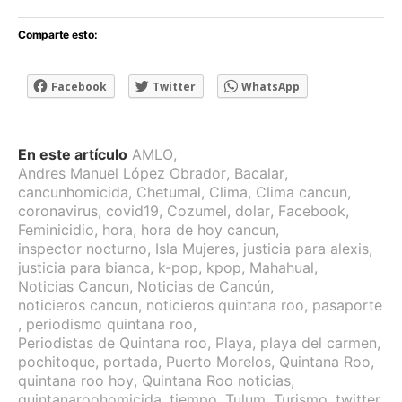
Comparte esto:
Facebook
Twitter
WhatsApp
En este artículo
AMLO
,
Andres Manuel López Obrador
,
Bacalar
,
cancunhomicida
,
Chetumal
,
Clima
,
Clima cancun
,
coronavirus
,
covid19
,
Cozumel
,
dolar
,
Facebook
,
Feminicidio
,
hora
,
hora de hoy cancun
,
inspector nocturno
,
Isla Mujeres
,
justicia para alexis
,
justicia para bianca
,
k-pop
,
kpop
,
Mahahual
,
Noticias Cancun
,
Noticias de Cancún
,
noticieros cancun
,
noticieros quintana roo
,
pasaporte
,
periodismo quintana roo
,
Periodistas de Quintana roo
,
Playa
,
playa del carmen
,
pochitoque
,
portada
,
Puerto Morelos
,
Quintana Roo
,
quintana roo hoy
,
Quintana Roo noticias
,
quintanaroohomicida
,
tiempo
,
Tulum
,
Turismo
,
twitter
,