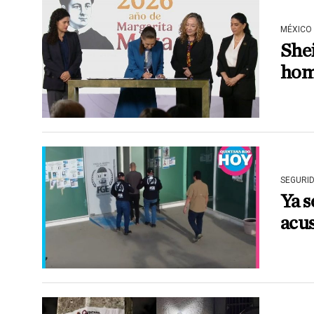
MÉXICO
She
hom
SEGURI
Ya s
acus