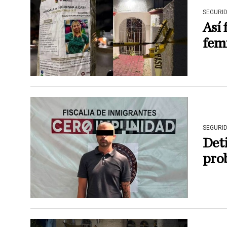
SEGURI
Así 
femi
SEGURI
Det
pro