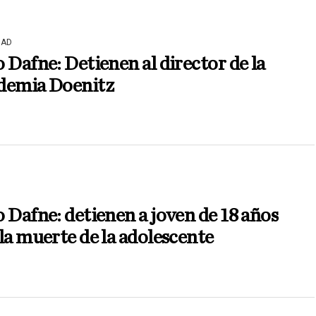
DAD
 Dafne: Detienen al director de la
demia Doenitz
 Dafne: detienen a joven de 18 años
la muerte de la adolescente