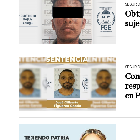
SEGURI
Obt
suje
SEGURI
Cond
resp
en 