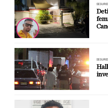
SEGURI
Det
femi
Can
SEGURI
Hall
inve