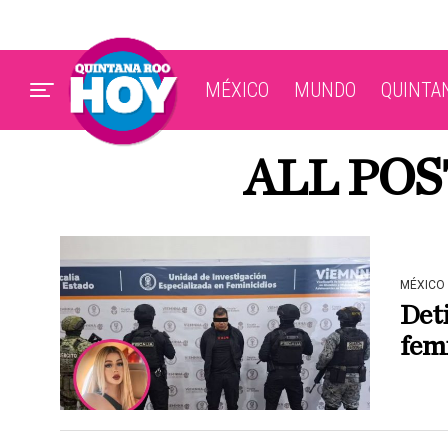
MÉXICO
MUNDO
QUINTA
ALL POS
MÉXICO
Deti
femi