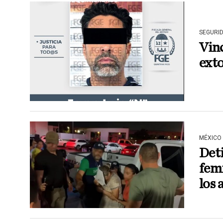
SEGURI
Vin
exto
MÉXICO
Deti
femi
los 