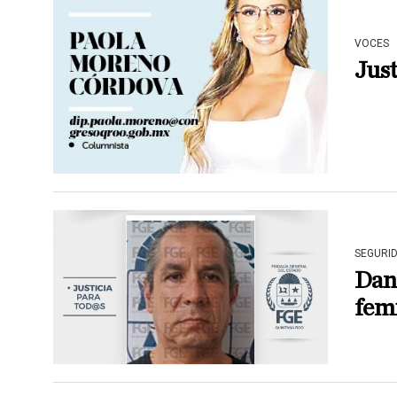
VOCES
Just
SEGURI
Dan 
fem