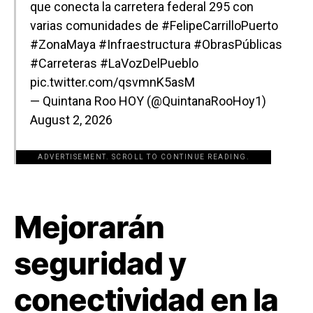
que conecta la carretera federal 295 con
varias comunidades de
#FelipeCarrilloPuerto
#ZonaMaya
#Infraestructura
#ObrasPúblicas
#Carreteras
#LaVozDelPueblo
pic.twitter.com/qsvmnK5asM
— Quintana Roo HOY (@QuintanaRooHoy1)
August 2, 2026
ADVERTISEMENT. SCROLL TO CONTINUE READING.
[adsforwp id="243463"]
Mejorarán
seguridad y
conectividad en la