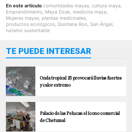
En este artículo
comunidades mayas
,
cultura maya
,
Emprendimiento
,
Maya Dzak
,
medicina maya
,
Mujeres mayas
,
plantas medicinales
,
productos ecológicos
,
Quintana Roo
,
San Ángel
,
turismo sustentable
TE PUEDE INTERESAR
Onda tropical 25 provocará lluvias fuertes
y calor extremo
Palacio de las Pelucas: el ícono comercial
de Chetumal