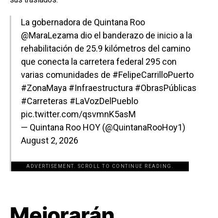
La gobernadora de Quintana Roo
@MaraLezama
dio el banderazo de inicio a la
rehabilitación de 25.9 kilómetros del camino
que conecta la carretera federal 295 con
varias comunidades de
#FelipeCarrilloPuerto
#ZonaMaya
#Infraestructura
#ObrasPúblicas
#Carreteras
#LaVozDelPueblo
pic.twitter.com/qsvmnK5asM
— Quintana Roo HOY (@QuintanaRooHoy1)
August 2, 2026
ADVERTISEMENT. SCROLL TO CONTINUE READING.
[adsforwp id="243463"]
Mejorarán