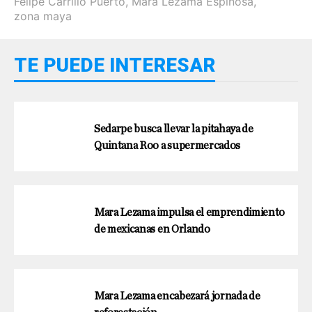
Felipe Carrillo Puerto
,
Mara Lezama Espinosa
,
zona maya
TE PUEDE INTERESAR
Sedarpe busca llevar la pitahaya de
Quintana Roo a supermercados
Mara Lezama impulsa el emprendimiento
de mexicanas en Orlando
Mara Lezama encabezará jornada de