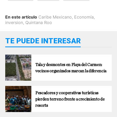
En este artículo
Caribe Mexicano
,
Economía
,
inversion
,
Quintana Roo
TE PUEDE INTERESAR
Tala y desmontes en Playa del Carmen:
vecinos organizados marcan la diferencia
Pescadores y cooperativas turísticas
pierden terreno frente a crecimiento de
resorts