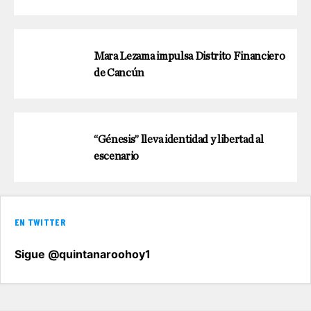
Mara Lezama impulsa Distrito Financiero
de Cancún
“Génesis” lleva identidad y libertad al
escenario
EN TWITTER
Sigue @quintanaroohoy1