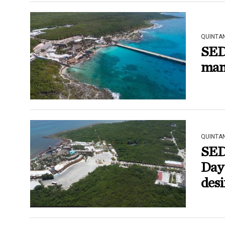
QUINTA
SED
mant
QUINTA
SED
Day
des