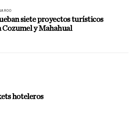
NA ROO
eban siete proyectos turísticos
a Cozumel y Mahahual
ets hoteleros