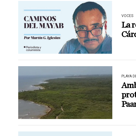
VOCES
La r
Cár
PLAYA 
Amb
pro
Paa