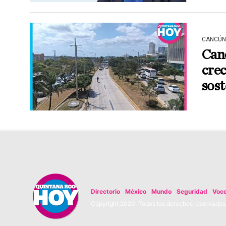
CANCÚN
Can
crec
sost
Directorio
México
Mundo
Seguridad
Voc
Copyright 2020. Todos los derechos reservados. 