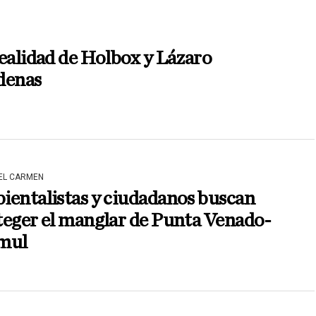
ealidad de Holbox y Lázaro
denas
DEL CARMEN
ientalistas y ciudadanos buscan
teger el manglar de Punta Venado-
mul