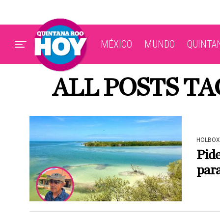
MÉXICO
MUNDO
QUINTA
ALL POSTS T
HOLBOX
Pide
par