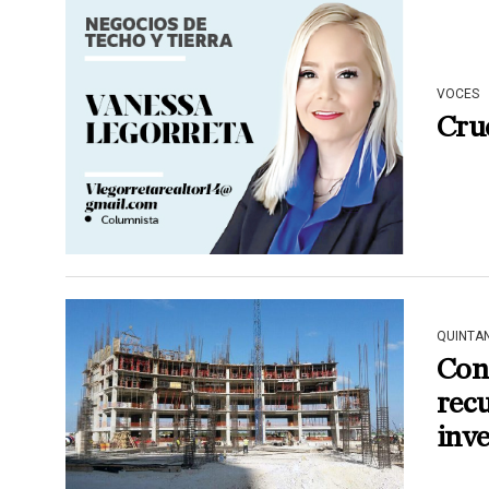
VOCES
Cruc
QUINTA
Con
recu
inve