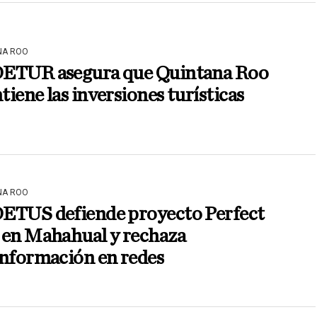
NA ROO
ETUR asegura que Quintana Roo
iene las inversiones turísticas
NA ROO
ETUS defiende proyecto Perfect
 en Mahahual y rechaza
información en redes