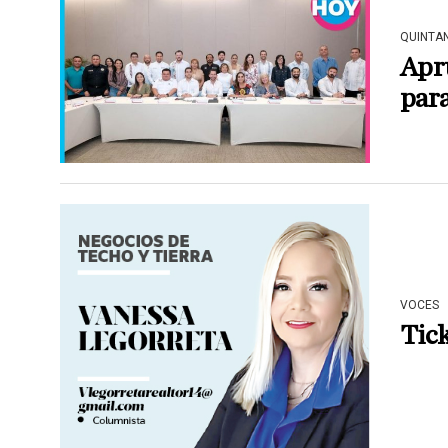
QUINTA
Apru
par
VOCES
Tick