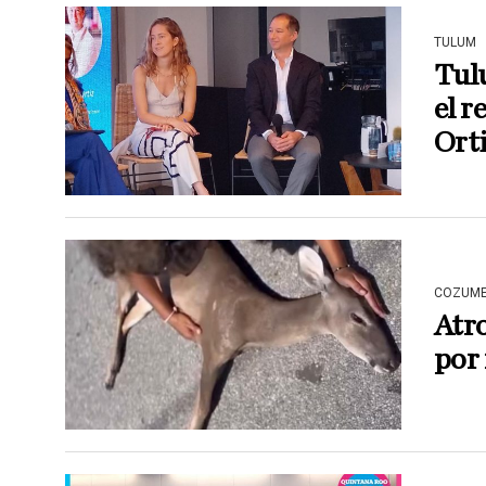
TULUM
Tul
el r
Ort
COZUME
Atro
por 