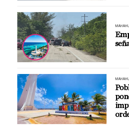
MAHAHU
Emp
seña
MAHAHU
Pob
pon
impu
ord