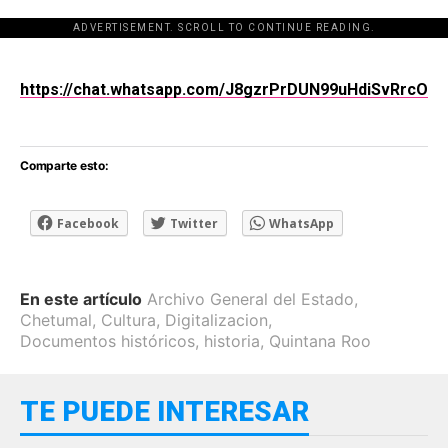
ADVERTISEMENT. SCROLL TO CONTINUE READING.
[adsforwp id="243463"]
https://chat.whatsapp.com/J8gzrPrDUN99uHdiSvRrcO
Comparte esto:
Facebook
Twitter
WhatsApp
En este artículo
Archivo General del Estado
,
Chetumal
,
Cultura
,
Digitalizacion
,
Documentos históricos
,
historia
,
Quintana Roo
TE PUEDE INTERESAR