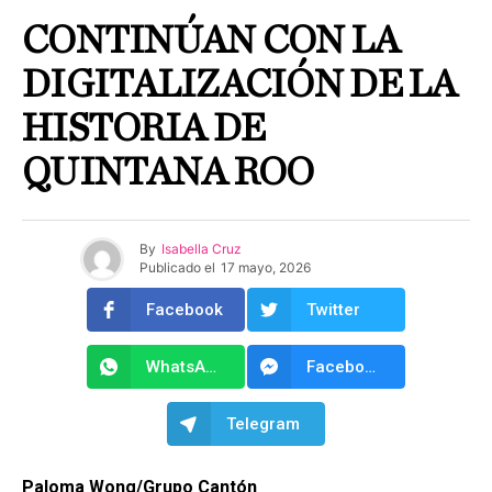
CONTINÚAN CON LA
DIGITALIZACIÓN DE LA
HISTORIA DE
QUINTANA ROO
By
Isabella Cruz
Publicado el
17 mayo, 2026
Facebook
Twitter
WhatsApp
Facebook Messenger
Telegram
Paloma Wong/Grupo Cantón