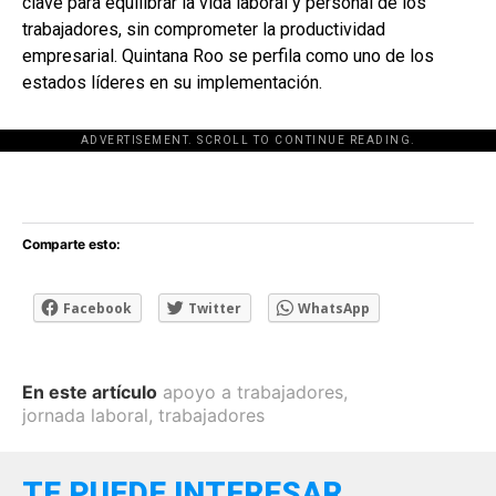
clave para equilibrar la vida laboral y personal de los
trabajadores, sin comprometer la productividad
empresarial. Quintana Roo se perfila como uno de los
estados líderes en su implementación.
ADVERTISEMENT. SCROLL TO CONTINUE READING.
[adsforwp id="243463"]
Comparte esto:
Facebook
Twitter
WhatsApp
En este artículo
apoyo a trabajadores
,
jornada laboral
,
trabajadores
TE PUEDE INTERESAR