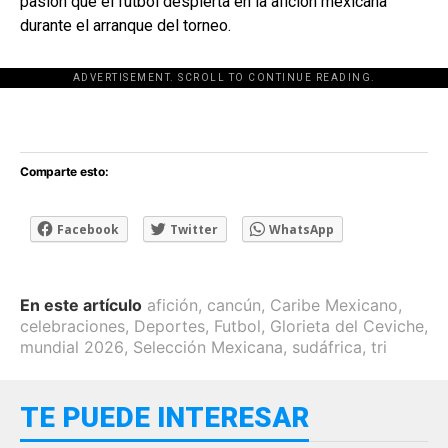
pasión que el futbol despierta en la afición mexicana
durante el arranque del torneo.
ADVERTISEMENT. SCROLL TO CONTINUE READING.
[adsforwp id="243463"]
Comparte esto:
Facebook
Twitter
WhatsApp
En este artículo
afición
,
cancún
,
Caribe Mexicano
,
celebraciones
,
Deportes
,
Futbol
,
Glorieta del Ceviche
,
mundial 2026
,
Selección Mexicana
,
sudáfrica
,
tri
TE PUEDE INTERESAR