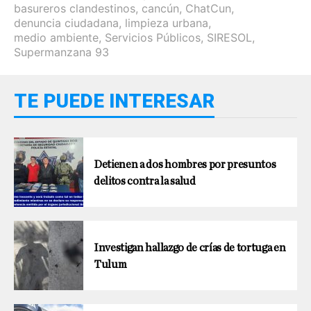
basureros clandestinos
,
cancún
,
ChatCun
,
denuncia ciudadana
,
limpieza urbana
,
medio ambiente
,
Servicios Públicos
,
SIRESOL
,
Supermanzana 93
TE PUEDE INTERESAR
Detienen a dos hombres por presuntos
delitos contra la salud
Investigan hallazgo de crías de tortuga en
Tulum