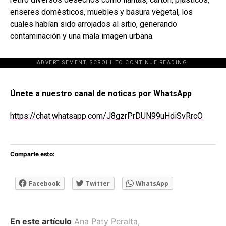
enseres domésticos, muebles y basura vegetal, los
cuales habían sido arrojados al sitio, generando
contaminación y una mala imagen urbana.
ADVERTISEMENT. SCROLL TO CONTINUE READING.
[adsforwp id="243463"]
Únete a nuestro canal de noticas por WhatsApp
https://chat.whatsapp.com/J8gzrPrDUN99uHdiSvRrcO
Comparte esto:
Facebook
Twitter
WhatsApp
En este artículo
Ana Paty Peralta
,