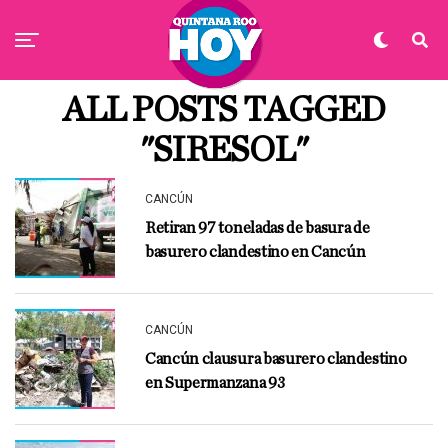
ALL POSTS TAGGED
"SIRESOL"
CANCÚN
Retiran 97 toneladas de basura de
basurero clandestino en Cancún
CANCÚN
Cancún clausura basurero clandestino
en Supermanzana 93