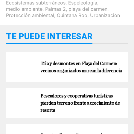
Ecosistemas subterráneos
,
Espeleología
,
medio ambiente
,
Palmas 2
,
playa del carmen
,
Protección ambiental
,
Quintana Roo
,
Urbanización
TE PUEDE INTERESAR
Tala y desmontes en Playa del Carmen:
vecinos organizados marcan la diferencia
Pescadores y cooperativas turísticas
pierden terreno frente a crecimiento de
resorts