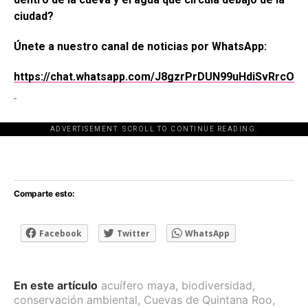
ciudad?
Únete a nuestro canal de noticias por WhatsApp:
https://chat.whatsapp.com/J8gzrPrDUN99uHdiSvRrcO
ADVERTISEMENT. SCROLL TO CONTINUE READING.
[adsforwp id="243463"]
Comparte esto:
Facebook
Twitter
WhatsApp
En este artículo
acuífero maya
,
biodiversidad
,
conservación ambiental
,
Cuevas de Quintana Roo
,