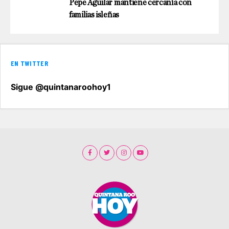
Pepe Aguilar mantiene cercanía con
familias isleñas
EN TWITTER
Sigue @quintanaroohoy1