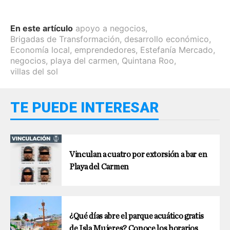
En este artículo
apoyo a negocios
,
Brigadas de Transformación
,
desarrollo económico
,
Economía local
,
emprendedores
,
Estefanía Mercado
,
negocios
,
playa del carmen
,
Quintana Roo
,
villas del sol
TE PUEDE INTERESAR
Vinculan a cuatro por extorsión a bar en
Playa del Carmen
¿Qué días abre el parque acuático gratis
de Isla Mujeres? Conoce los horarios