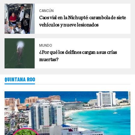
CANCÚN
Caos vial en la Nichupté: carambola de siete
vehículos y nueve lesionados
MUNDO
¿Por qué los delfines cargan a sus crías
muertas?
QUINTANA ROO