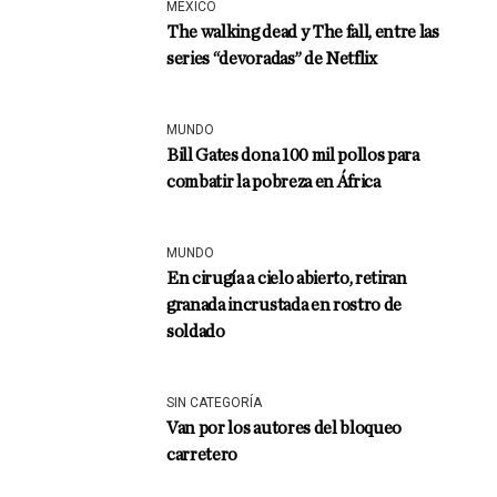
MÉXICO
The walking dead y The fall, entre las
series “devoradas” de Netflix
MUNDO
Bill Gates dona 100 mil pollos para
combatir la pobreza en África
MUNDO
En cirugía a cielo abierto, retiran
granada incrustada en rostro de
soldado
SIN CATEGORÍA
Van por los autores del bloqueo
carretero