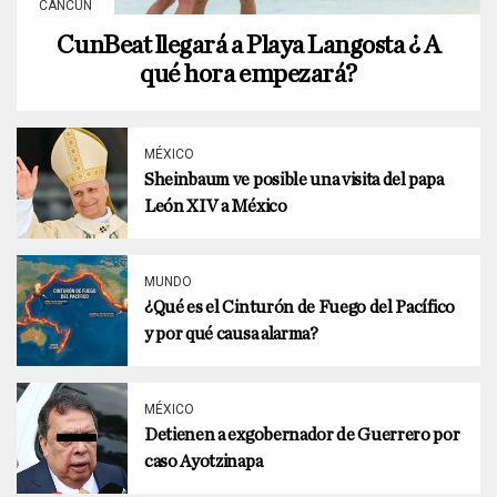
CANCÚN
CunBeat llegará a Playa Langosta ¿ A
qué hora empezará?
MÉXICO
Sheinbaum ve posible una visita del papa
León XIV a México
MUNDO
¿Qué es el Cinturón de Fuego del Pacífico
y por qué causa alarma?
MÉXICO
Detienen a exgobernador de Guerrero por
caso Ayotzinapa