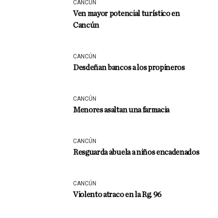
CANCÚN
Ven mayor potencial turístico en
Cancún
CANCÚN
Desdeñan bancos a los propineros
CANCÚN
Menores asaltan una farmacia
CANCÚN
Resguarda abuela a niños encadenados
CANCÚN
Violento atraco en la Rg. 96