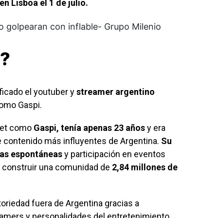
n Lisboa el 1 de julio.
i?
ficado el youtuber y
streamer argentino
 como
Gaspi
.
rnet como
Gaspi, tenía apenas 23 años
y era
 contenido más influyentes de Argentina.
Su
stas espontáneas
y participación en eventos
n construir una comunidad de
2,84 millones de
oriedad fuera de Argentina gracias a
eamers y personalidades del entretenimiento