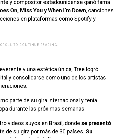
cantante y compositor estadounidense ganó fama
Goes On
,
Miss You
y
When I’m Down
, canciones
cciones en plataformas como Spotify y
SCROLL TO CONTINUE READING.
rwp id="243463"]
everente y una estética única, Tree logró
tal y consolidarse como uno de los artistas
neraciones.
mo parte de su gira internacional y tenía
opa durante las próximas semanas.
ró videos suyos en Brasil, donde
se presentó
e de su gira por más de 30 países.
Su