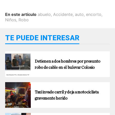
En este artículo
abuelo
,
Accidente
,
auto
,
encorto
,
Niños
,
Robo
TE PUEDE INTERESAR
Detienen a dos hombres por presunto
robo de cable en el bulevar Colosio
Taxi invade carril y deja a motociclista
gravemente herido