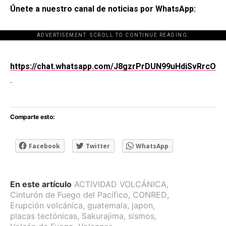
Únete a nuestro canal de noticias por WhatsApp:
ADVERTISEMENT. SCROLL TO CONTINUE READING.
[adsforwp id="243463"]
https://chat.whatsapp.com/J8gzrPrDUN99uHdiSvRrcO
Comparte esto:
Facebook
Twitter
WhatsApp
En este artículo
ACTIVIDAD VOLCÁNICA
,
Cinturón de Fuego del Pacífico
,
CONRED
,
Erupción volcánica
,
guatemala
,
japon
,
placas tectónicas
,
Sakurajima
,
sismos
,