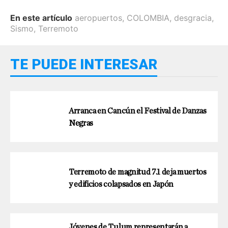
En este artículo
aeropuertos
,
COLOMBIA
,
desgracia
,
Sismo
,
Terremoto
TE PUEDE INTERESAR
Arranca en Cancún el Festival de Danzas
Negras
Terremoto de magnitud 7.1 deja muertos
y edificios colapsados en Japón
Jóvenes de Tulum representarán a