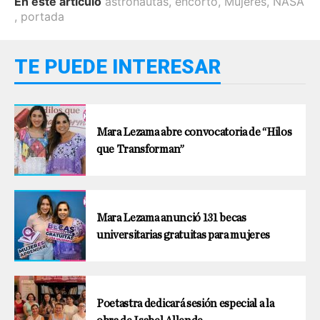
En este artículo
astronautas
,
encorto
,
Mujeres
,
NASA
,
portada
TE PUEDE INTERESAR
Mara Lezama abre convocatoria de “Hilos
que Transforman”
Mara Lezama anunció 131 becas
universitarias gratuitas para mujeres
Poetastra dedicará sesión especial a la