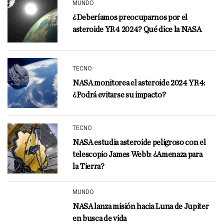
MUNDO
¿Deberíamos preocuparnos por el
asteroide YR4 2024? Qué dice la NASA
TECNO
NASA monitorea el asteroide 2024 YR4:
¿Podrá evitarse su impacto?
TECNO
NASA estudia asteroide peligroso con el
telescopio James Webb: ¿Amenaza para
la Tierra?
MUNDO
NASA lanza misión hacia Luna de Jupiter
en busca de vida