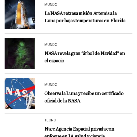
MUNDO
La NASA retrasa misión Artemis a la
Luna por bajas temperaturas en Florida
MUNDO
NASA revela gran “árbol de Navidad” en
el espacio
MUNDO
Observa la Luna y recibe un certificado
oficial de la NASA
TECNO
Nace Agencia Espacial privada con
enfoque en IA, salud y ciencia