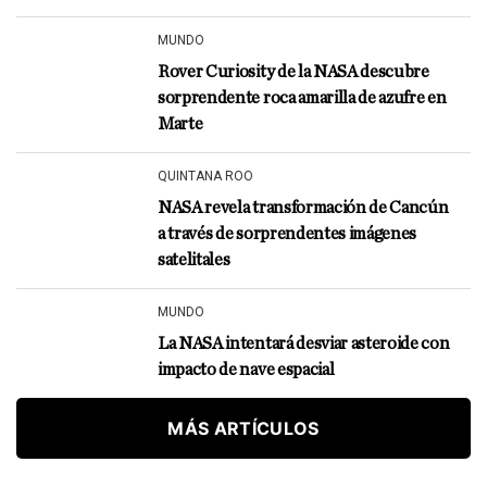
MUNDO
Rover Curiosity de la NASA descubre
sorprendente roca amarilla de azufre en
Marte
QUINTANA ROO
NASA revela transformación de Cancún
a través de sorprendentes imágenes
satelitales
MUNDO
La NASA intentará desviar asteroide con
impacto de nave espacial
MÁS ARTÍCULOS