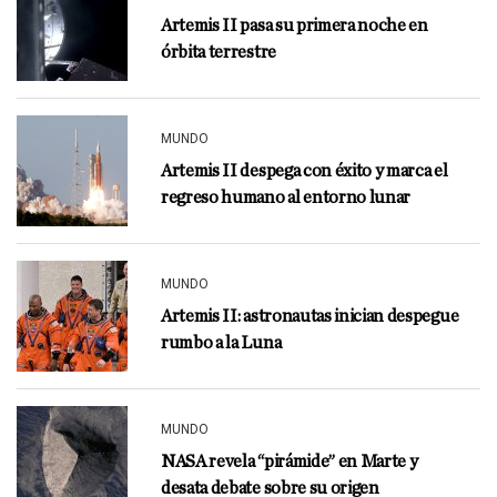
Artemis II pasa su primera noche en
órbita terrestre
MUNDO
Artemis II despega con éxito y marca el
regreso humano al entorno lunar
MUNDO
Artemis II: astronautas inician despegue
rumbo a la Luna
MUNDO
NASA revela “pirámide” en Marte y
desata debate sobre su origen