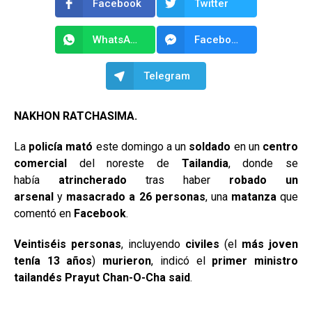
Facebook
Twitter
WhatsApp
Facebook Messenger
Telegram
NAKHON RATCHASIMA.
La
policía mató
este domingo a un
soldado
en un
centro
comercial
del noreste de
Tailandia
, donde se
había
atrincherado
tras haber
robado un
arsenal
y
masacrado a 26 personas
, una
matanza
que
comentó en
Facebook
.
Veintiséis personas
, incluyendo
civiles
(el
más joven
tenía 13 años
)
murieron
, indicó el
primer ministro
tailandés Prayut Chan-O-Cha said
.