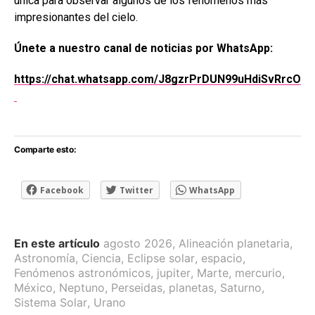
única para observar algunos de los fenómenos más
impresionantes del cielo.
Únete a nuestro canal de noticias por WhatsApp:
https://chat.whatsapp.com/J8gzrPrDUN99uHdiSvRrcO
Comparte esto:
Facebook
Twitter
WhatsApp
En este artículo
agosto 2026
,
Alineación planetaria
,
Astronomía
,
Ciencia
,
Eclipse solar
,
espacio
,
Fenómenos astronómicos
,
jupiter
,
Marte
,
mercurio
,
México
,
Neptuno
,
Perseidas
,
planetas
,
Saturno
,
Sistema Solar
,
Urano