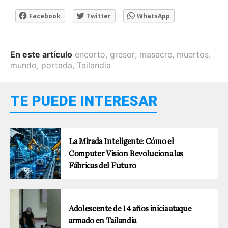
Facebook
Twitter
WhatsApp
En este artículo
encorto
,
gresor
,
masacre
,
muertos
,
mundo
,
portada
,
Tailandia
TE PUEDE INTERESAR
La Mirada Inteligente: Cómo el
Computer Vision Revoluciona las
Fábricas del Futuro
Adolescente de 14 años inicia ataque
armado en Tailandia