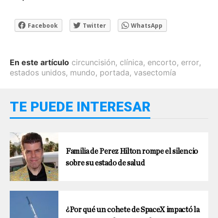
Facebook
Twitter
WhatsApp
En este artículo
circuncisión
,
clínica
,
encorto
,
error
,
estados unidos
,
mundo
,
portada
,
vasectomía
TE PUEDE INTERESAR
Familia de Perez Hilton rompe el silencio
sobre su estado de salud
¿Por qué un cohete de SpaceX impactó la