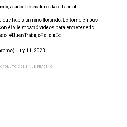
ndo, añadió la ministra en la red social.
io que había un niño llorando. Lo tomó en sus
con él y le mostró videos para entretenerlo.
ndo.
#BuenTrabajoPolicíaEc
laromo)
July 11, 2020
SCROLL TO CONTINUE READING.
rwp id="243463"]