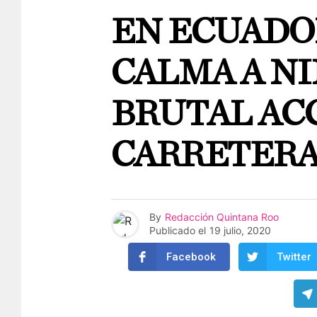
EN ECUADOR
CALMA A NI
BRUTAL AC
CARRETER
By
Redacción Quintana Roo
Publicado el
19 julio, 2020
Facebook
Twitter