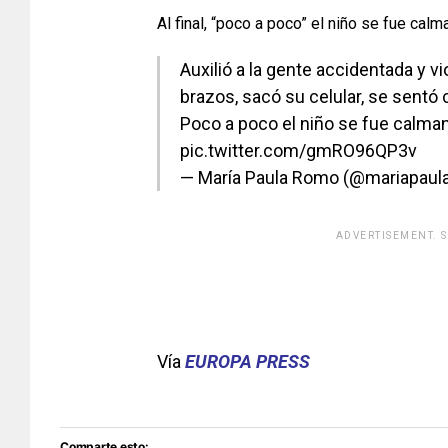
Al final, “poco a poco” el niño se fue calma
Auxilió a la gente accidentada y v
brazos, sacó su celular, se sentó 
Poco a poco el niño se fue calma
pic.twitter.com/gmRO96QP3v
— María Paula Romo (@mariapau
ADVERTISEMENT. 
[adsfo
Vía
EUROPA PRESS
Comparte esto: