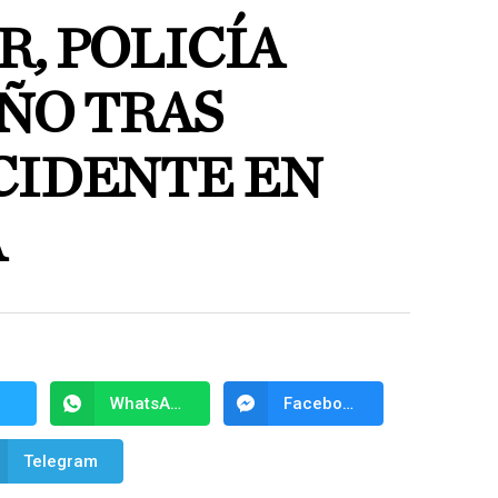
, POLICÍA
ÑO TRAS
CIDENTE EN
A
WhatsApp
Facebook Messenger
Telegram