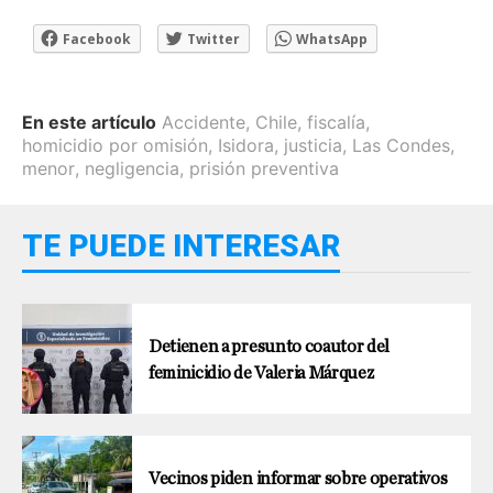
Facebook
Twitter
WhatsApp
En este artículo
Accidente
,
Chile
,
fiscalía
,
homicidio por omisión
,
Isidora
,
justicia
,
Las Condes
,
menor
,
negligencia
,
prisión preventiva
TE PUEDE INTERESAR
Detienen a presunto coautor del
feminicidio de Valeria Márquez
Vecinos piden informar sobre operativos