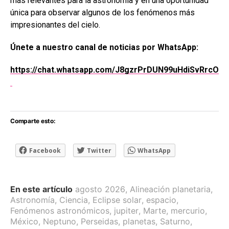
más relevantes para la astronomía y en una oportunidad
única para observar algunos de los fenómenos más
impresionantes del cielo.
Únete a nuestro canal de noticias por WhatsApp:
https://chat.whatsapp.com/J8gzrPrDUN99uHdiSvRrcO
Comparte esto:
Facebook
Twitter
WhatsApp
En este artículo
agosto 2026
,
Alineación planetaria
,
Astronomía
,
Ciencia
,
Eclipse solar
,
espacio
,
Fenómenos astronómicos
,
jupiter
,
Marte
,
mercurio
,
México
,
Neptuno
,
Perseidas
,
planetas
,
Saturno
,