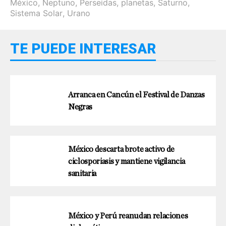
México
,
Neptuno
,
Perseidas
,
planetas
,
Saturno
,
Sistema Solar
,
Urano
TE PUEDE INTERESAR
Arranca en Cancún el Festival de Danzas
Negras
México descarta brote activo de
ciclosporiasis y mantiene vigilancia
sanitaria
México y Perú reanudan relaciones