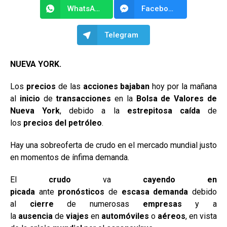
WhatsApp
Facebook Messenger
Telegram
NUEVA YORK.
Los
precios
de las
acciones
bajaban
hoy por la mañana
al
inicio
de
transacciones
en la
Bolsa de Valores de
Nueva York
, debido a la
estrepitosa caída
de
los
precios del petróleo
.
Hay una sobreoferta de crudo en el mercado mundial justo
en momentos de ínfima demanda.
El
crudo
va
cayendo en
picada
ante
pronósticos
de
escasa demanda
debido
al
cierre
de numerosas
empresas
y a
la
ausencia
de
viajes
en
automóviles
o
aéreos
, en vista