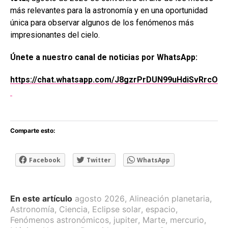
más relevantes para la astronomía y en una oportunidad
única para observar algunos de los fenómenos más
impresionantes del cielo.
Únete a nuestro canal de noticias por WhatsApp:
https://chat.whatsapp.com/J8gzrPrDUN99uHdiSvRrcO
Comparte esto:
Facebook
Twitter
WhatsApp
En este artículo
agosto 2026
,
Alineación planetaria
,
Astronomía
,
Ciencia
,
Eclipse solar
,
espacio
,
Fenómenos astronómicos
,
jupiter
,
Marte
,
mercurio
,