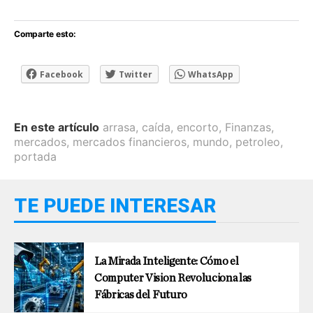
Comparte esto:
Facebook
Twitter
WhatsApp
En este artículo
arrasa
,
caída
,
encorto
,
Finanzas
,
mercados
,
mercados financieros
,
mundo
,
petroleo
,
portada
TE PUEDE INTERESAR
La Mirada Inteligente: Cómo el
Computer Vision Revoluciona las
Fábricas del Futuro