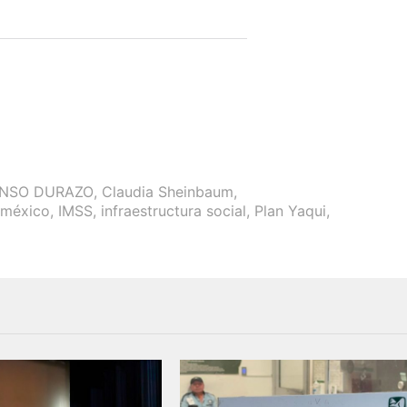
NSO DURAZO
,
Claudia Sheinbaum
,
 méxico
,
IMSS
,
infraestructura social
,
Plan Yaqui
,