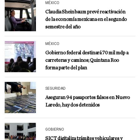
MÉXICO
Claudia Sheinbaum prevé reactivación
de la economía mexicana en el segundo
semestre del año
MÉXICO
Gobierno federal destinará 70 mil mdp a
carreteras y caminos; Quintana Roo
forma parte del plan
SEGURIDAD
Aseguran 94 pasaportes falsos en Nuevo
Laredo, hay dos detenidos
GOBIERNO
SICT digitaliza trámites vehiculares y