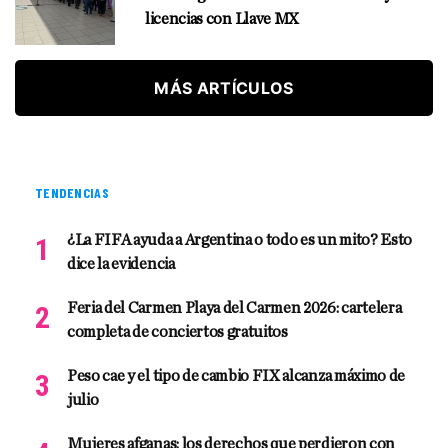
licencias con Llave MX
MÁS ARTÍCULOS
TENDENCIAS
¿La FIFA ayuda a Argentina o todo es un mito? Esto
dice la evidencia
Feria del Carmen Playa del Carmen 2026: cartelera
completa de conciertos gratuitos
Peso cae y el tipo de cambio FIX alcanza máximo de
julio
Mujeres afganas: los derechos que perdieron con