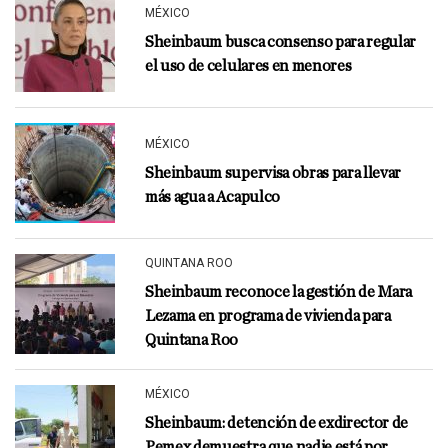
MÉXICO
Sheinbaum busca consenso para regular
el uso de celulares en menores
MÉXICO
Sheinbaum supervisa obras para llevar
más agua a Acapulco
QUINTANA ROO
Sheinbaum reconoce la gestión de Mara
Lezama en programa de vivienda para
Quintana Roo
MÉXICO
Sheinbaum: detención de exdirector de
Pemex demuestra que nadie está por