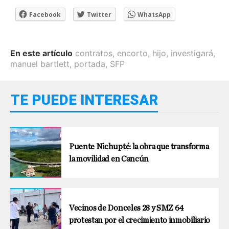
Facebook
Twitter
WhatsApp
En este artículo
contratos
,
encorto
,
hijo
,
investigará
,
manuel bartlett
,
portada
,
SFP
TE PUEDE INTERESAR
Puente Nichupté: la obra que transforma
la movilidad en Cancún
Vecinos de Donceles 28 y SMZ 64
protestan por el crecimiento inmobiliario