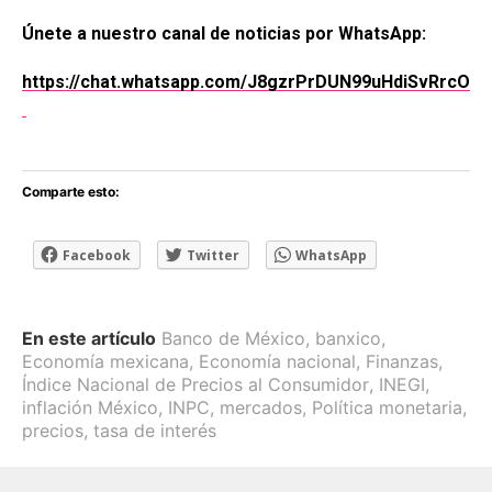
Únete a nuestro canal de noticias por WhatsApp:
https://chat.whatsapp.com/J8gzrPrDUN99uHdiSvRrcO
Comparte esto:
Facebook
Twitter
WhatsApp
En este artículo
Banco de México
,
banxico
,
Economía mexicana
,
Economía nacional
,
Finanzas
,
Índice Nacional de Precios al Consumidor
,
INEGI
,
inflación México
,
INPC
,
mercados
,
Política monetaria
,
precios
,
tasa de interés