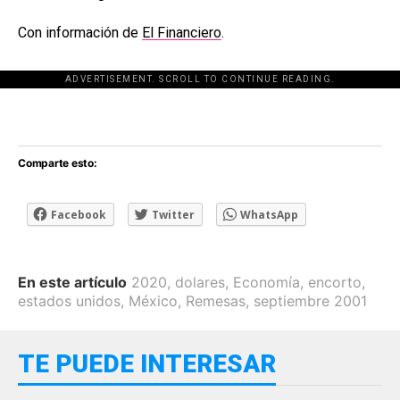
Con información de
El Financiero
.
ADVERTISEMENT. SCROLL TO CONTINUE READING.
[adsforwp id="243463"]
Comparte esto:
Facebook
Twitter
WhatsApp
En este artículo
2020
,
dolares
,
Economía
,
encorto
,
estados unidos
,
México
,
Remesas
,
septiembre 2001
TE PUEDE INTERESAR