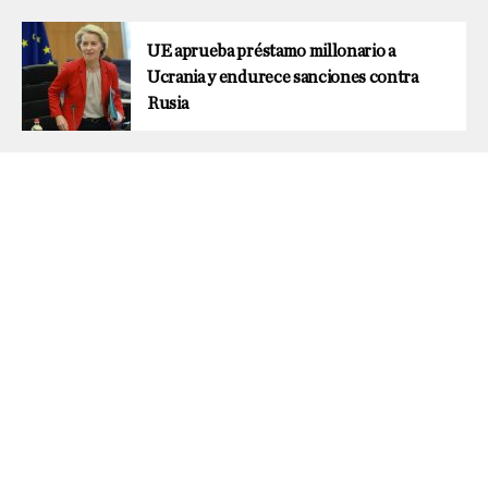
UE aprueba préstamo millonario a
Ucrania y endurece sanciones contra
Rusia