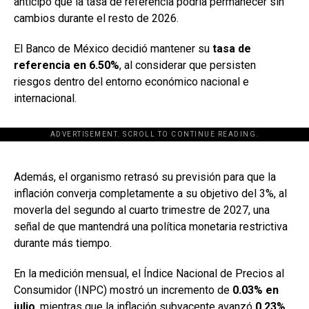
anticipó que la tasa de referencia podría permanecer sin
cambios durante el resto de 2026.
El Banco de México decidió mantener su
tasa de
referencia en 6.50%
, al considerar que persisten
riesgos dentro del entorno económico nacional e
internacional.
ADVERTISEMENT. SCROLL TO CONTINUE READING.
[adsforwp id="243463"]
Además, el organismo retrasó su previsión para que la
inflación converja completamente a su objetivo del 3%, al
moverla del segundo al cuarto trimestre de 2027, una
señal de que mantendrá una política monetaria restrictiva
durante más tiempo.
En la medición mensual, el Índice Nacional de Precios al
Consumidor (INPC) mostró un incremento de
0.03% en
julio
, mientras que la inflación subyacente avanzó
0.23%
.