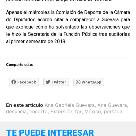
Apenas el miércoles la Comisión de Deporte de la Cámara
de Diputados acordó citar a comparecer a Guevara para
que explique cómo ha solventado las observaciones que
le hizo la Secretaria de la Función Pública tras auditorías
al primer semestre de 2019.
Comparte esto:
Facebook
Twitter
WhatsApp
En este artículo
Ana Gabriela Guevara
,
Ana Guevara
,
denuncia
,
encorto
,
Extorsión
,
fgr
,
México
,
portada
TE PUEDE INTERESAR