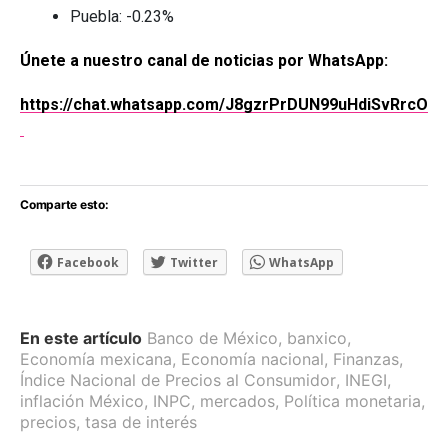
Puebla: -0.23%
Únete a nuestro canal de noticias por WhatsApp:
https://chat.whatsapp.com/J8gzrPrDUN99uHdiSvRrcO
Comparte esto:
Facebook
Twitter
WhatsApp
En este artículo
Banco de México
,
banxico
,
Economía mexicana
,
Economía nacional
,
Finanzas
,
Índice Nacional de Precios al Consumidor
,
INEGI
,
inflación México
,
INPC
,
mercados
,
Política monetaria
,
precios
,
tasa de interés