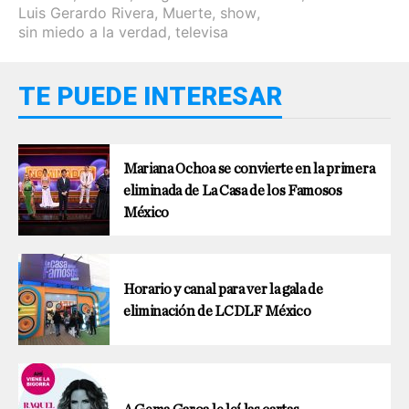
Luis Gerardo Rivera
,
Muerte
,
show
,
sin miedo a la verdad
,
televisa
TE PUEDE INTERESAR
Mariana Ochoa se convierte en la primera
eliminada de La Casa de los Famosos
México
Horario y canal para ver la gala de
eliminación de LCDLF México