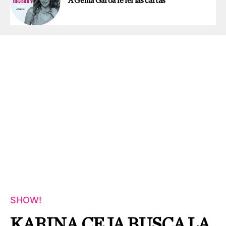
A Gema Garoa le leí las cartas
SHOW!
KARINA CEJA BUSCA LA