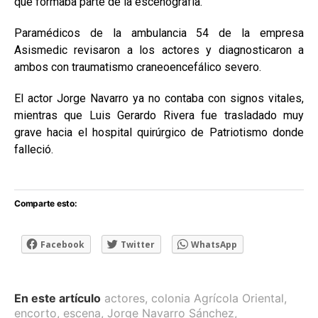
que formaba parte de la escenografía.
Paramédicos de la ambulancia 54 de la empresa
Asismedic revisaron a los actores y diagnosticaron a
ambos con traumatismo craneoencefálico severo.
El actor Jorge Navarro ya no contaba con signos vitales,
mientras que Luis Gerardo Rivera fue trasladado muy
grave hacia el hospital quirúrgico de Patriotismo donde
falleció.
Comparte esto:
Facebook
Twitter
WhatsApp
En este artículo
actores
,
colonia Agrícola Oriental
,
encorto
,
escena
,
Jorge Navarro Sánchez
,